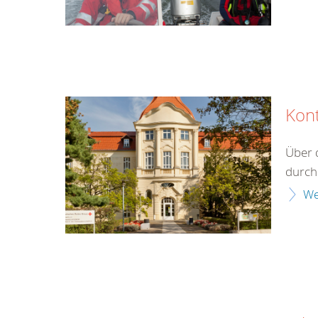
Kon
Über 
durch 
We