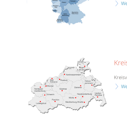
We
Kre
Kreis
We