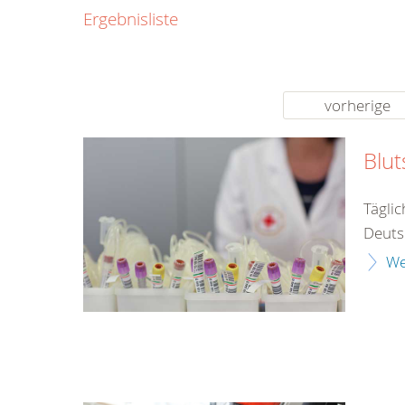
0800
Ergebnisliste
00
Infos fü
kostenf
rund um d
vorherige
Blu
Tägli
Deuts
We