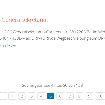
Generalsekretariat
se:DRK GeneralsekretariatCarstennstr. 5812205 Berlin Web:
5404 - 450E-Mail: DRK@DRK.de Wegbeschreibung zum DRK-
iterlesen
Suchergebnisse 41 bis 50 von 138
1
2
3
4
5
6
7
8
9
10