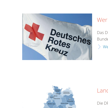
Wer 
Das De
Bunde
We
Lan
Die D