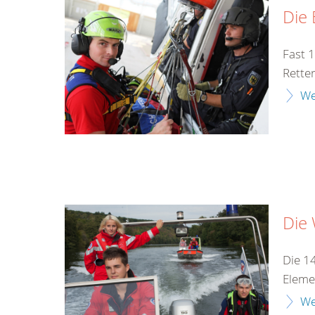
Die 
Fast 
Rette
We
Die
Die 1
Eleme
We