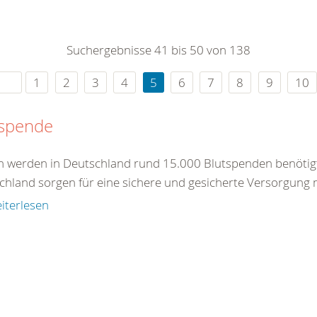
0
365
0
r Sie
Suchergebnisse 41 bis 50 von 138
rei
ie Uhr
1
2
3
4
5
6
7
8
9
10
tspende
ch werden in Deutschland rund 15.000 Blutspenden benötig
chland sorgen für eine sichere und gesicherte Versorgung m
iterlesen