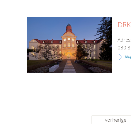
DRK-
Adres
030 8
We
vorherige