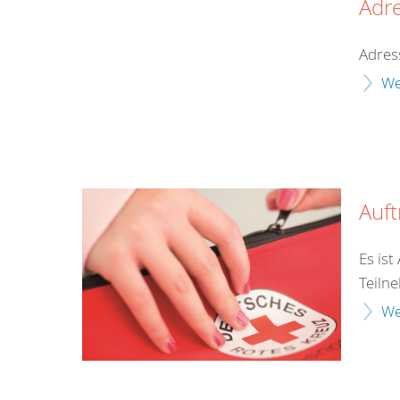
Adr
Adres
We
Auf
Es is
Teilne
We