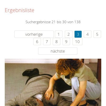
Ergebnisliste
Suchergebnisse 21 bis 30 von 138
vorherige
1
2
3
4
5
6
7
8
9
10
nächste