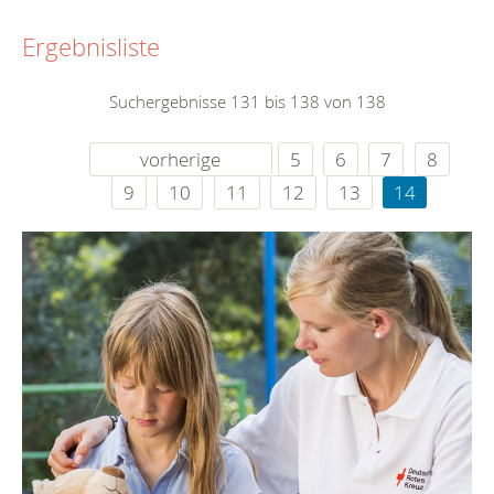
Ergebnisliste
Suchergebnisse 131 bis 138 von 138
vorherige
5
6
7
8
9
10
11
12
13
14