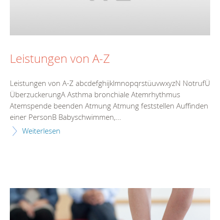
Leistungen von A-Z
Leistungen von A-Z abcdefghijklmnopqrstüuvwxyzN NotrufÜ
ÜberzuckerungA Asthma bronchiale Atemrhythmus
Atemspende beenden Atmung Atmung feststellen Auffinden
einer PersonB Babyschwimmen,...
Weiterlesen