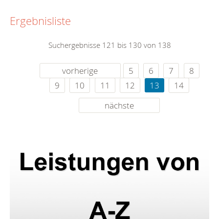
Ergebnisliste
Suchergebnisse 121 bis 130 von 138
vorherige
5
6
7
8
9
10
11
12
13
14
nächste