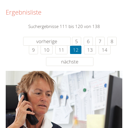
Ergebnisliste
Suchergebnisse 111 bis 120 von 138
vorherige
5
6
7
8
9
10
11
12
13
14
nächste