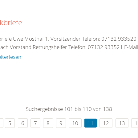
kbriefe
briefe Uwe Mosthaf 1. Vorsitzender Telefon: 07132 933520 
ach Vorstand Rettungshelfer Telefon: 07132 933521 E-Mail:
iterlesen
Suchergebnisse 101 bis 110 von 138
5
6
7
8
9
10
11
12
13
1