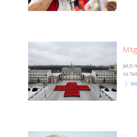
Mitg
Jetzt
ist Te
We