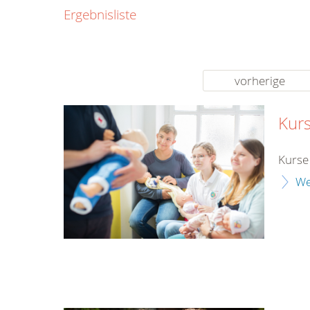
0800
Ergebnisliste
00
Infos fü
kostenf
rund um d
vorherige
Kurs
Kurse 
We