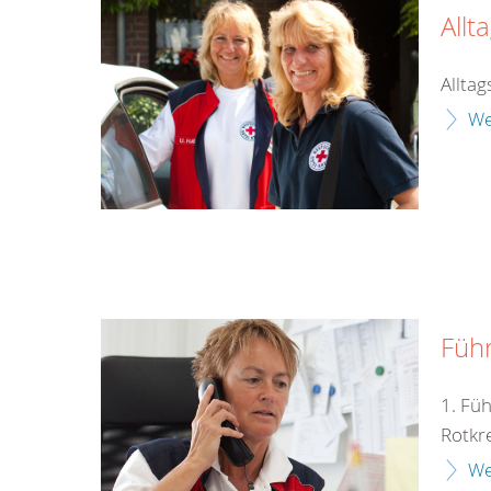
Allt
Alltag
We
Füh
1. Fü
Rotkr
We