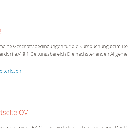
B
meine Geschäftsbedingungen für die Kursbuchung beim De
rdorf e.V. § 1 Geltungsbereich Die nachstehenden Allgeme
eiterlesen
rtseite OV
kommen beim DRK-Ortsverein Erlenbach-Binswangen! Der DR