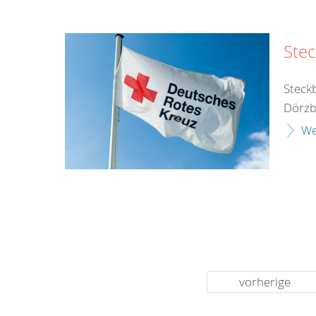
Stec
Steck
Dörzb
We
vorherige