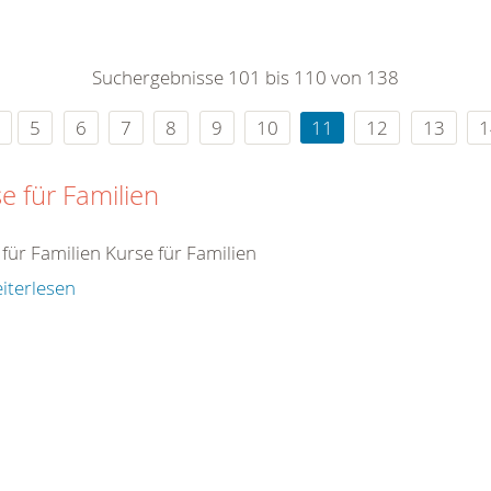
0
365
0
r Sie
Suchergebnisse 101 bis 110 von 138
rei
ie Uhr
5
6
7
8
9
10
11
12
13
1
e für Familien
für Familien Kurse für Familien
iterlesen