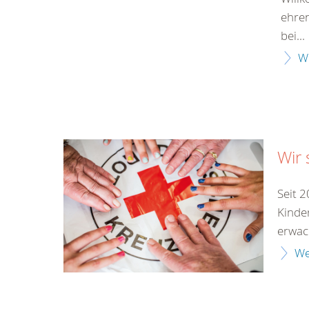
ehren
bei...
W
Wir 
Seit 
Kinde
erwach
We