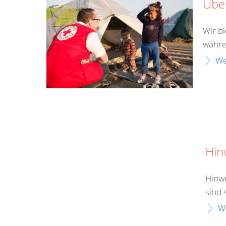
Über
Wir b
währen
We
Hin
Hinwe
sind 
W