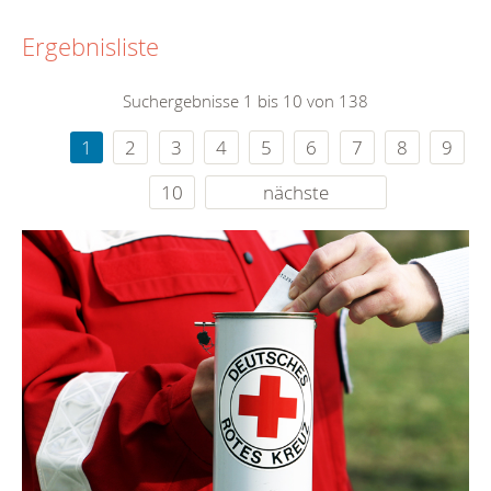
Ergebnisliste
Suchergebnisse 1 bis 10 von 138
1
2
3
4
5
6
7
8
9
10
nächste