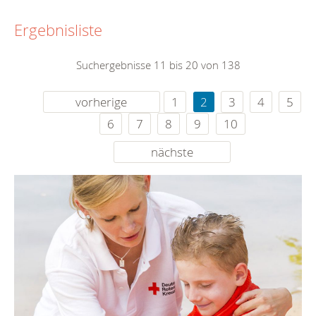
Ergebnisliste
Suchergebnisse 11 bis 20 von 138
vorherige
1
2
3
4
5
6
7
8
9
10
nächste