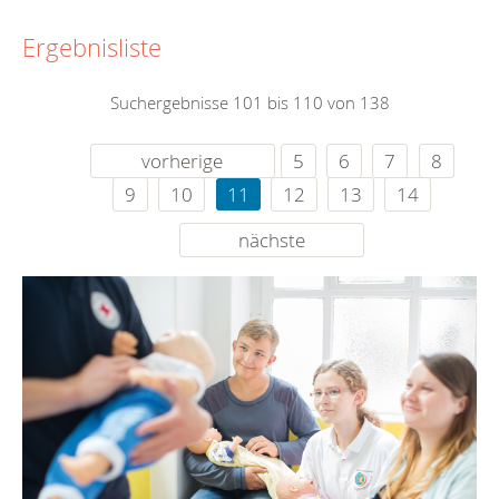
Ergebnisliste
Suchergebnisse 101 bis 110 von 138
vorherige
5
6
7
8
9
10
11
12
13
14
nächste