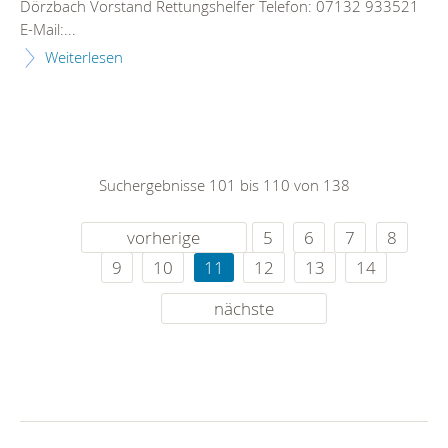
Dörzbach Vorstand Rettungshelfer Telefon: 07132 933521
E-Mail:...
Weiterlesen
Suchergebnisse 101 bis 110 von 138
vorherige
5
6
7
8
9
10
11
12
13
14
nächste