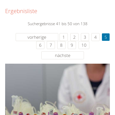
Ergebnisliste
Suchergebnisse 41 bis 50 von 138
vorherige
1
2
3
4
5
6
7
8
9
10
nächste