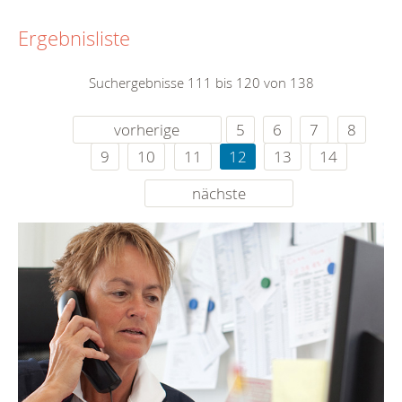
Ergebnisliste
Suchergebnisse 111 bis 120 von 138
vorherige
5
6
7
8
9
10
11
12
13
14
nächste