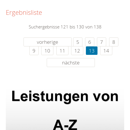
Ergebnisliste
Suchergebnisse 121 bis 130 von 138
vorherige
5
6
7
8
9
10
11
12
13
14
nächste