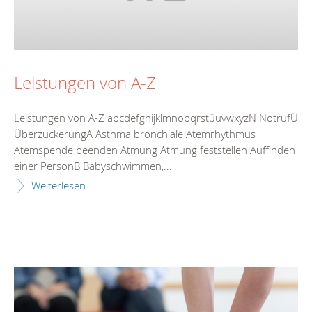
Leistungen von A-Z
Leistungen von A-Z abcdefghijklmnopqrstüuvwxyzN NotrufÜ
ÜberzuckerungA Asthma bronchiale Atemrhythmus
Atemspende beenden Atmung Atmung feststellen Auffinden
einer PersonB Babyschwimmen,...
Weiterlesen