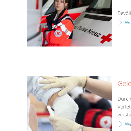
Bevöl
We
Gel
Durch
Verle
versta
We