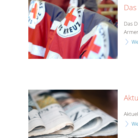
Das
Das D
Armen
We
Aktu
Aktuel
We