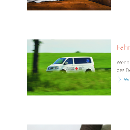
Fahr
Wenn d
des D
We