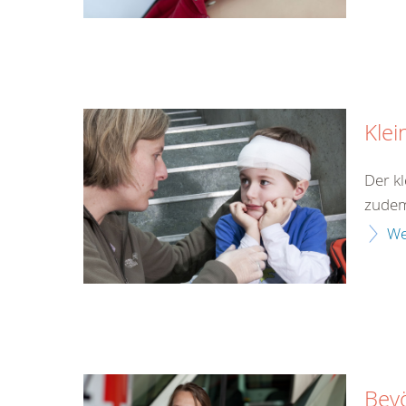
Klei
Der kl
zudem 
We
Bev