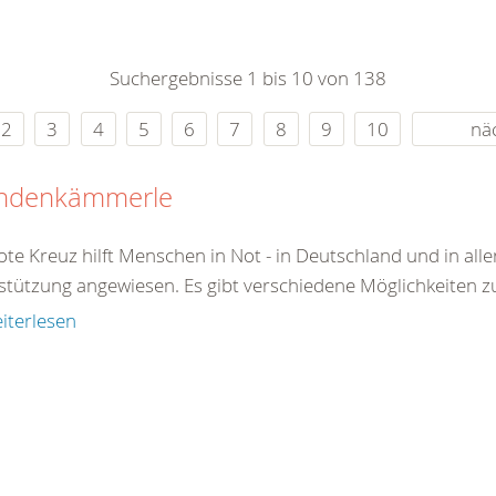
0
365
0
r Sie
Suchergebnisse 1 bis 10 von 138
rei
ie Uhr
2
3
4
5
6
7
8
9
10
nä
ndenkämmerle
te Kreuz hilft Menschen in Not - in Deutschland und in aller
stützung angewiesen. Es gibt verschiedene Möglichkeiten zu 
iterlesen