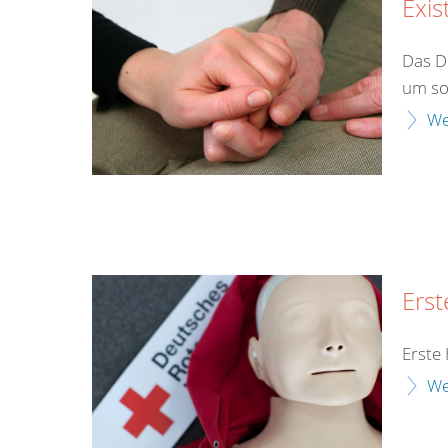
Exis
Das D
um so
We
Erst
Erste 
We