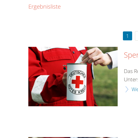
0800
Ergebnisliste
00
Infos fü
kostenf
rund um d
1
Spe
Das Ro
Unter
We