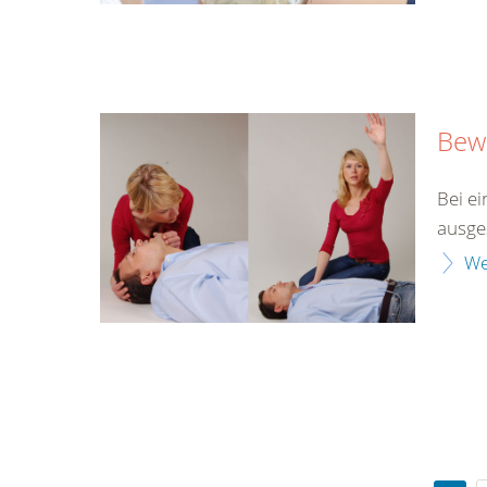
Bewu
Bei ei
ausges
We