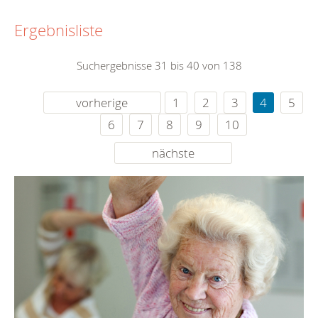
Ergebnisliste
Suchergebnisse 31 bis 40 von 138
vorherige
1
2
3
4
5
6
7
8
9
10
nächste