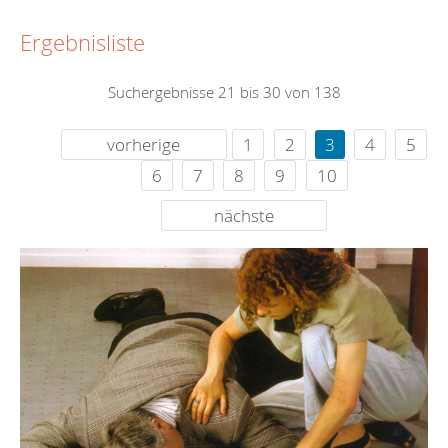
Ergebnisliste
Suchergebnisse 21 bis 30 von 138
vorherige
1
2
3
4
5
6
7
8
9
10
nächste