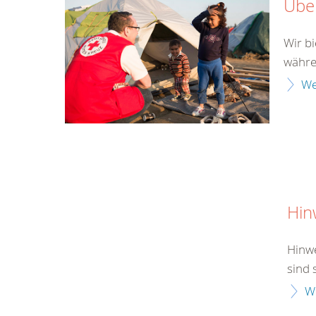
Über
Wir b
währen
We
Hin
Hinwe
sind 
W