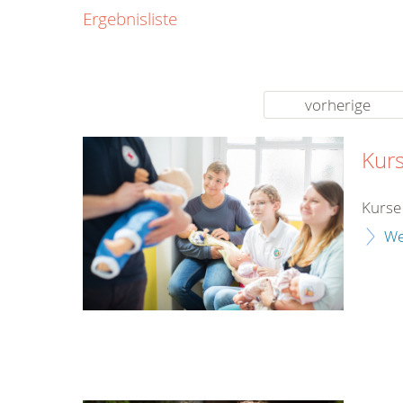
0800
Ergebnisliste
00
Infos fü
kostenf
rund um d
vorherige
Kurs
Kurse 
We