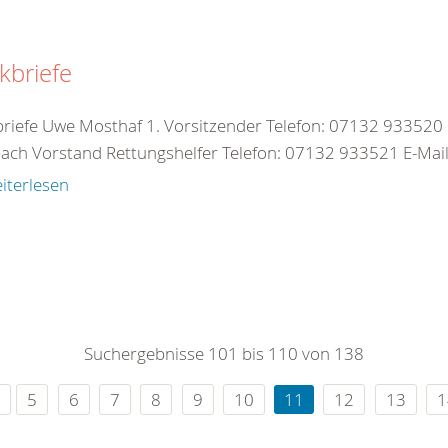
kbriefe
briefe Uwe Mosthaf 1. Vorsitzender Telefon: 07132 933520 
ach Vorstand Rettungshelfer Telefon: 07132 933521 E-Mail:
iterlesen
Suchergebnisse 101 bis 110 von 138
5
6
7
8
9
10
11
12
13
1