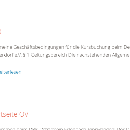
B
meine Geschäftsbedingungen für die Kursbuchung beim De
rdorf e.V. § 1 Geltungsbereich Die nachstehenden Allgeme
eiterlesen
rtseite OV
kommen beim DRK-Ortsverein Erlenbach-Binswangen! Der DR