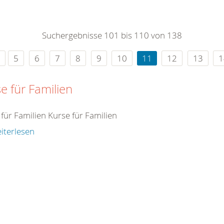
0
365
0
r Sie
Suchergebnisse 101 bis 110 von 138
rei
ie Uhr
5
6
7
8
9
10
11
12
13
1
e für Familien
für Familien Kurse für Familien
iterlesen