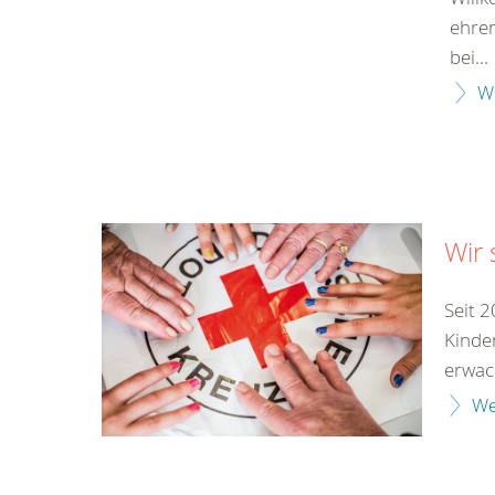
ehren
bei...
W
Wir 
Seit 
Kinde
erwach
We