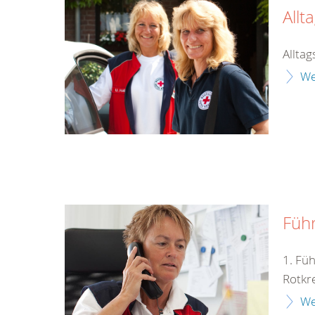
Allt
Alltag
We
Füh
1. Fü
Rotkr
We