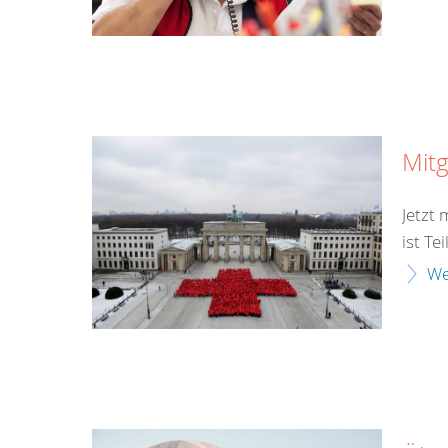
Mitg
Jetzt
ist Te
We