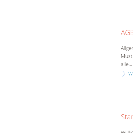
AG
Allge
Muste
alle...
W
Sta
Will