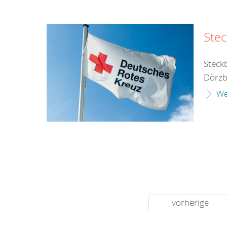
Stec
Steck
Dörzb
We
vorherige