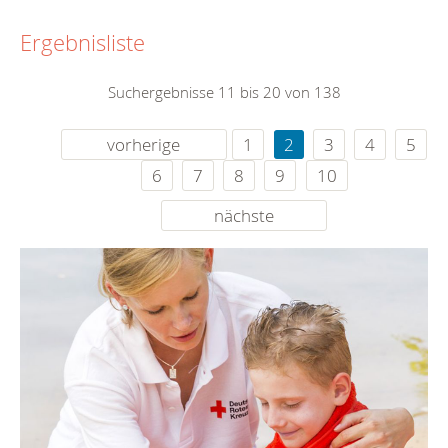
Ergebnisliste
Suchergebnisse 11 bis 20 von 138
vorherige
1
2
3
4
5
6
7
8
9
10
nächste