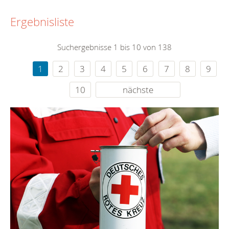
Ergebnisliste
Suchergebnisse 1 bis 10 von 138
1
2
3
4
5
6
7
8
9
10
nächste