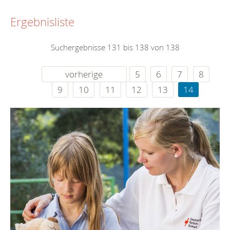
Ergebnisliste
Suchergebnisse 131 bis 138 von 138
vorherige
5
6
7
8
9
10
11
12
13
14