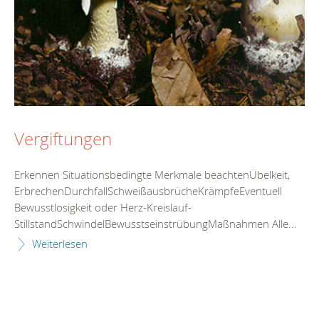
Vergiftungen
Erkennen Situationsbedingte Merkmale beachtenÜbelkeit,
ErbrechenDurchfallSchweißausbrücheKrämpfeEventuell
Bewusstlosigkeit oder Herz-Kreislauf-
StillstandSchwindelBewusstseinstrübungMaßnahmen Alle...
Weiterlesen