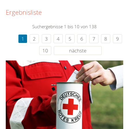
Ergebnisliste
Suchergebnisse 1 bis 10 von 138
1
2
3
4
5
6
7
8
9
10
nächste