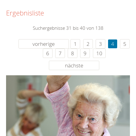
Ergebnisliste
Suchergebnisse 31 bis 40 von 138
vorherige
1
2
3
4
5
6
7
8
9
10
nächste