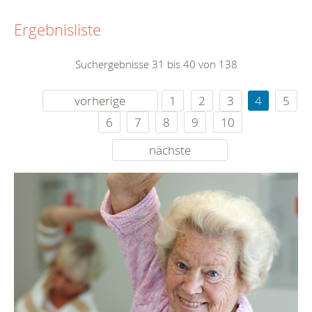
Ergebnisliste
Suchergebnisse 31 bis 40 von 138
vorherige
1
2
3
4
5
6
7
8
9
10
nächste