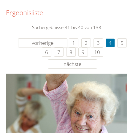
Ergebnisliste
Suchergebnisse 31 bis 40 von 138
vorherige
1
2
3
4
5
6
7
8
9
10
nächste