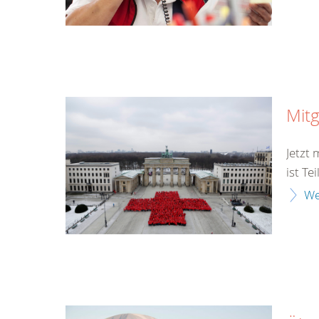
Mitg
Jetzt
ist Te
We