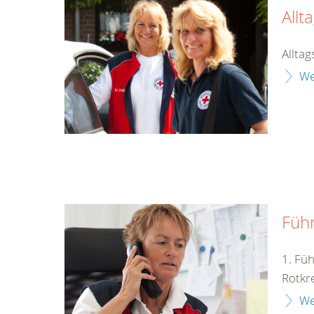
Allt
Alltag
We
Füh
1. Fü
Rotkr
We