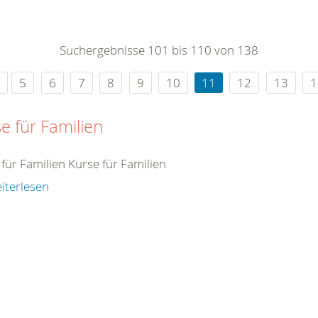
0
365
0
r Sie
Suchergebnisse 101 bis 110 von 138
rei
ie Uhr
5
6
7
8
9
10
11
12
13
1
e für Familien
für Familien Kurse für Familien
iterlesen