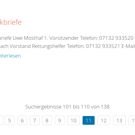
kbriefe
briefe Uwe Mosthaf 1. Vorsitzender Telefon: 07132 933520 
ach Vorstand Rettungshelfer Telefon: 07132 933521 E-Mail:
iterlesen
Suchergebnisse 101 bis 110 von 138
5
6
7
8
9
10
11
12
13
1