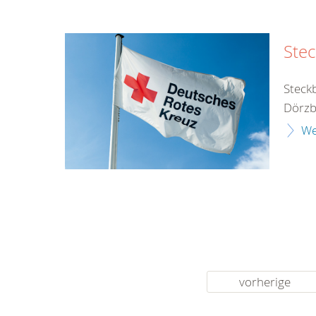
Stec
Steck
Dörzb
We
vorherige