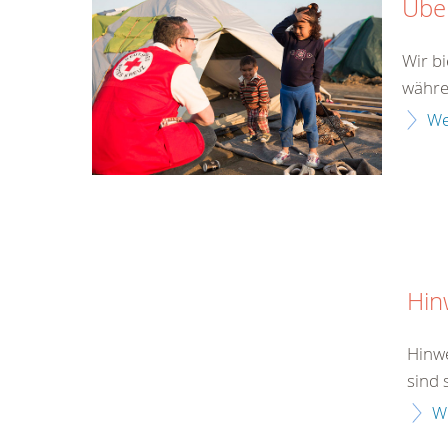
Über
Wir b
währen
We
Hin
Hinwe
sind 
W