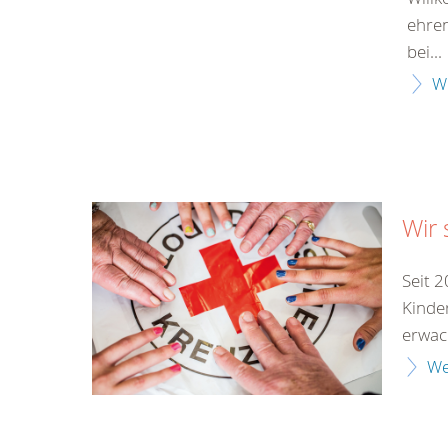
ehren
bei...
W
Wir 
Seit 
Kinde
erwach
We