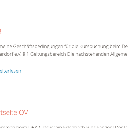
B
meine Geschäftsbedingungen für die Kursbuchung beim De
rdorf e.V. § 1 Geltungsbereich Die nachstehenden Allgeme
eiterlesen
rtseite OV
kommen beim DRK-Ortsverein Erlenbach-Binswangen! Der DR