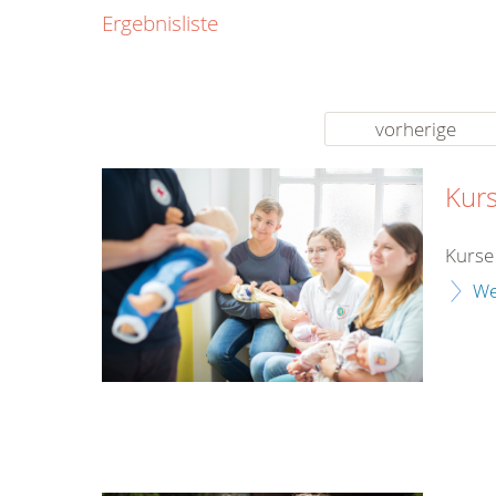
0800
Ergebnisliste
00
Infos fü
kostenf
rund um d
vorherige
Kurs
Kurse 
We