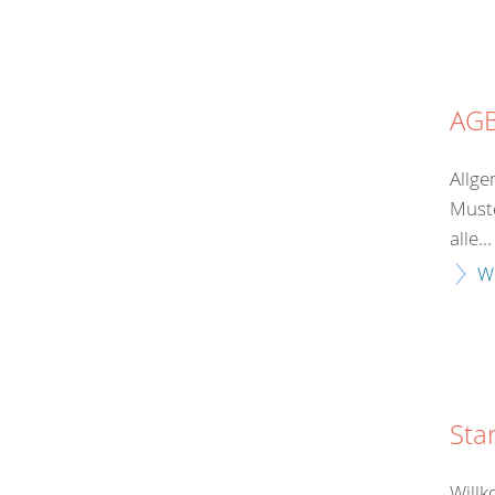
AG
Allge
Muste
alle...
W
Sta
Will