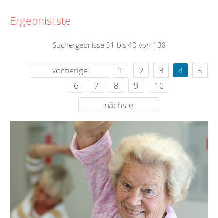
Ergebnisliste
Suchergebnisse 31 bis 40 von 138
vorherige
1
2
3
4
5
6
7
8
9
10
nächste