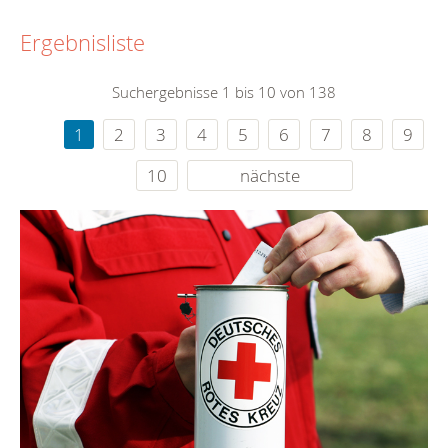
Ergebnisliste
Suchergebnisse 1 bis 10 von 138
1
2
3
4
5
6
7
8
9
10
nächste