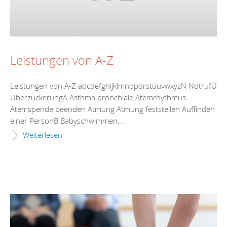
Leistungen von A-Z
Leistungen von A-Z abcdefghijklmnopqrstüuvwxyzN NotrufÜ
ÜberzuckerungA Asthma bronchiale Atemrhythmus
Atemspende beenden Atmung Atmung feststellen Auffinden
einer PersonB Babyschwimmen,...
Weiterlesen