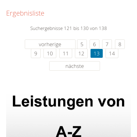
Ergebnisliste
Suchergebnisse 121 bis 130 von 138
vorherige
5
6
7
8
9
10
11
12
13
14
nächste