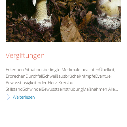
Vergiftungen
Erkennen Situationsbedingte Merkmale beachtenÜbelkeit,
ErbrechenDurchfallSchweißausbrücheKrämpfeEventuell
Bewusstlosigkeit oder Herz-Kreislauf-
StillstandSchwindelBewusstseinstrübungMaßnahmen Alle...
Weiterlesen