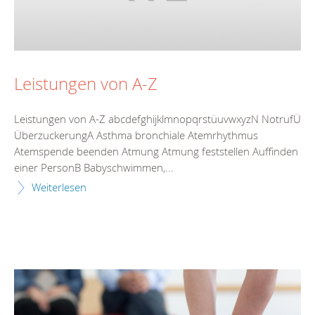
Leistungen von A-Z
Leistungen von A-Z abcdefghijklmnopqrstüuvwxyzN NotrufÜ
ÜberzuckerungA Asthma bronchiale Atemrhythmus
Atemspende beenden Atmung Atmung feststellen Auffinden
einer PersonB Babyschwimmen,...
Weiterlesen