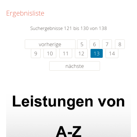
Ergebnisliste
Suchergebnisse 121 bis 130 von 138
vorherige
5
6
7
8
9
10
11
12
13
14
nächste