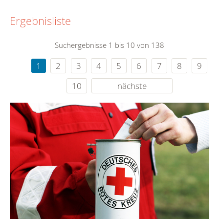
Ergebnisliste
Suchergebnisse 1 bis 10 von 138
1
2
3
4
5
6
7
8
9
10
nächste