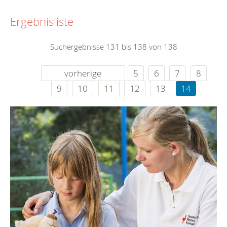
Ergebnisliste
Suchergebnisse 131 bis 138 von 138
vorherige
5
6
7
8
9
10
11
12
13
14