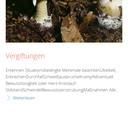
Vergiftungen
Erkennen Situationsbedingte Merkmale beachtenÜbelkeit,
ErbrechenDurchfallSchweißausbrücheKrämpfeEventuell
Bewusstlosigkeit oder Herz-Kreislauf-
StillstandSchwindelBewusstseinstrübungMaßnahmen Alle...
Weiterlesen