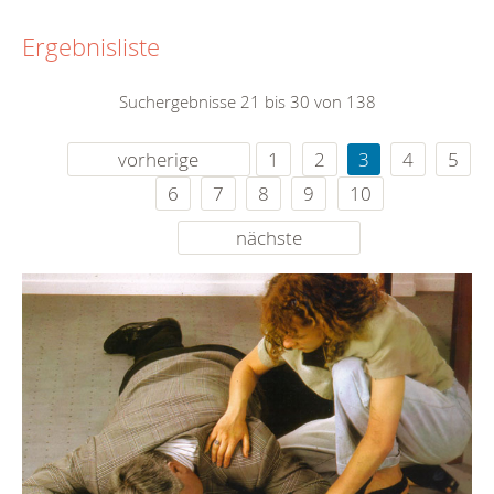
Ergebnisliste
Suchergebnisse 21 bis 30 von 138
vorherige
1
2
3
4
5
6
7
8
9
10
nächste