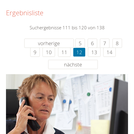
Ergebnisliste
Suchergebnisse 111 bis 120 von 138
vorherige
5
6
7
8
9
10
11
12
13
14
nächste