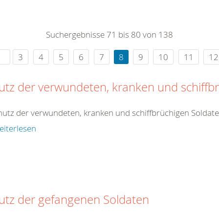
0
365
0
r Sie
Suchergebnisse 71 bis 80 von 138
rei
ie Uhr
3
4
5
6
7
8
9
10
11
12
utz der verwundeten, kranken und schiffb
hutz der verwundeten, kranken und schiffbrüchigen Soldat
eiterlesen
utz der gefangenen Soldaten