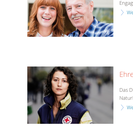
Enga
We
Ehr
Das D
Naturk
We