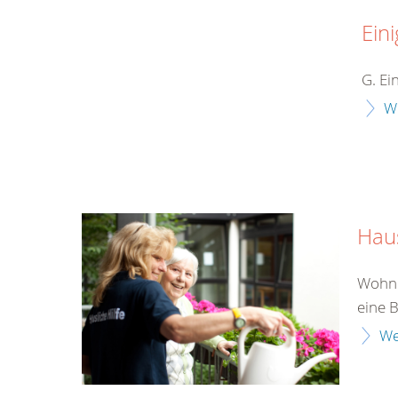
Eini
G. Ei
W
Haus
Wohnun
eine 
We