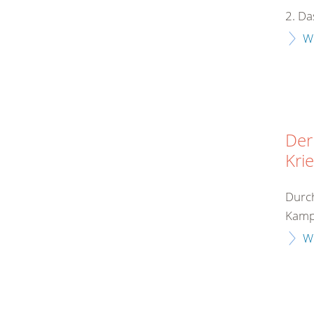
2. Da
W
Der
Kri
Durch
Kampf
W