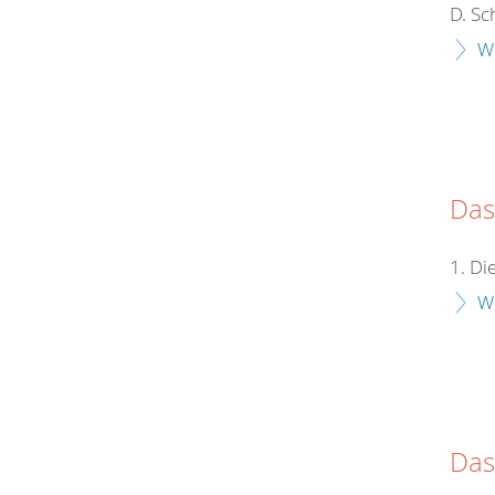
D. Sc
W
Das
1. D
W
Das