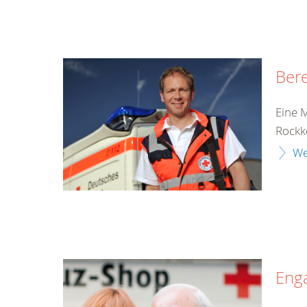
Bere
Eine 
Rockk
We
Eng