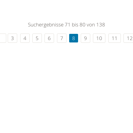
Suchergebnisse 71 bis 80 von 138
3
4
5
6
7
8
9
10
11
12