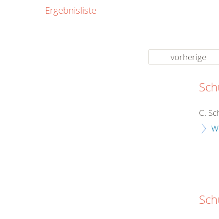
0800
Ergebnisliste
00
Infos fü
kostenf
rund um d
vorherige
Sch
C. Sc
W
Sch