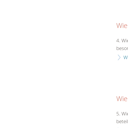
Wie
4. Wi
beson
W
Wie
5. Wi
betei