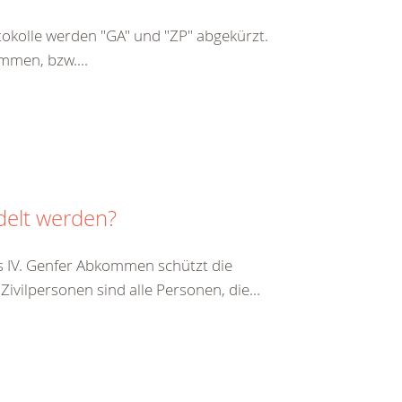
kolle werden "GA" und "ZP" abgekürzt.
mmen, bzw....
delt werden?
s IV. Genfer Abkommen schützt die
vilpersonen sind alle Personen, die...