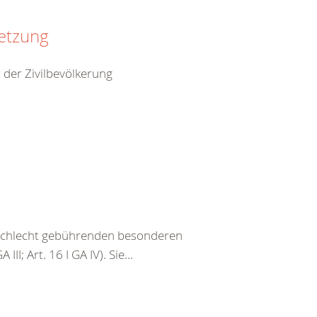
setzung
 der Zivilbevölkerung
eschlecht gebührenden besonderen
III; Art. 16 I GA IV). Sie...