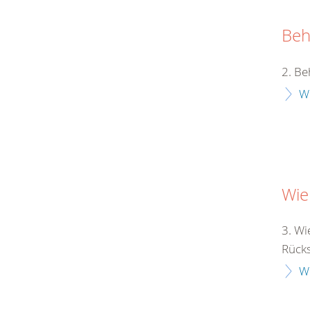
Beh
2. Be
W
Wie
3. Wi
Rücksi
W