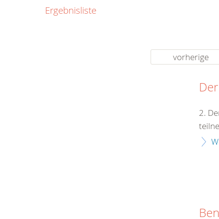
0800
Ergebnisliste
00
Infos fü
kostenf
rund um d
vorherige
Der
2. De
teiln
W
Ben