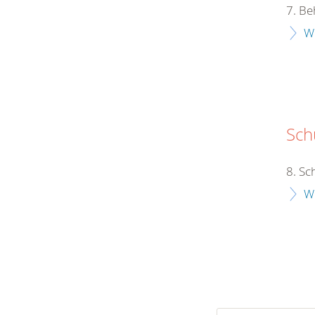
7. Be
W
Schu
8. Sc
W