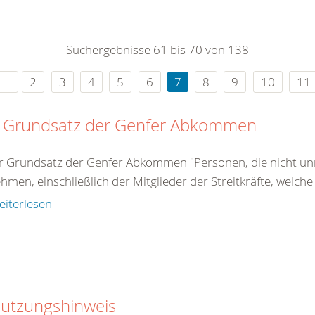
0
365
0
r Sie
Suchergebnisse 61 bis 70 von 138
rei
ie Uhr
2
3
4
5
6
7
8
9
10
11
 Grundsatz der Genfer Abkommen
r Grundsatz der Genfer Abkommen "Personen, die nicht unm
ehmen, einschließlich der Mitglieder der Streitkräfte, welche
eiterlesen
utzungshinweis