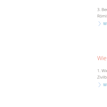
3. Be
Römis
W
Wie
1. Wi
Zivil
W