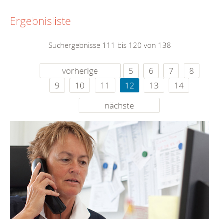
Ergebnisliste
Suchergebnisse 111 bis 120 von 138
vorherige
5
6
7
8
9
10
11
12
13
14
nächste